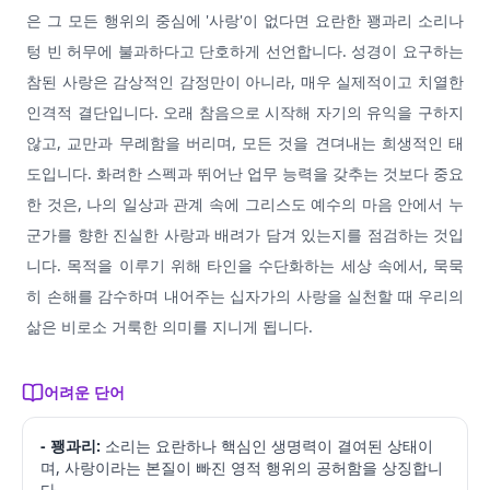
은 그 모든 행위의 중심에 '사랑'이 없다면 요란한 꽹과리 소리나
텅 빈 허무에 불과하다고 단호하게 선언합니다. 성경이 요구하는
참된 사랑은 감상적인 감정만이 아니라, 매우 실제적이고 치열한
인격적 결단입니다. 오래 참음으로 시작해 자기의 유익을 구하지
않고, 교만과 무례함을 버리며, 모든 것을 견뎌내는 희생적인 태
도입니다. 화려한 스펙과 뛰어난 업무 능력을 갖추는 것보다 중요
한 것은, 나의 일상과 관계 속에 그리스도 예수의 마음 안에서 누
군가를 향한 진실한 사랑과 배려가 담겨 있는지를 점검하는 것입
니다. 목적을 이루기 위해 타인을 수단화하는 세상 속에서, 묵묵
히 손해를 감수하며 내어주는 십자가의 사랑을 실천할 때 우리의
삶은 비로소 거룩한 의미를 지니게 됩니다.
어려운 단어
- 꽹과리:
소리는 요란하나 핵심인 생명력이 결여된 상태이
며, 사랑이라는 본질이 빠진 영적 행위의 공허함을 상징합니
다.