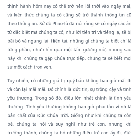
thịnh hành hôm nay có thể trở nên lỗi thời vào ngày mai,
và kiến thức chúng ta có cũng sẽ trở thành thông tin cũ
theo thời gian. Sứ đồ Phao-lô đã nói rằng sẽ có ngày các ân
tứ đặc biệt mà chúng ta có, như lời tiên tri và tiếng lạ, sẽ bị
bãi bỏ và ngưng lại. Hiện tại, những gì chúng ta biết chỉ là
từng phần, như nhìn qua một tấm gương mờ, nhưng sau
này khi chúng ta gặp Chúa trực tiếp, chúng ta sẽ biết mọi
sự một cách trọn vẹn.
Tuy nhiên, có những giá trị quý báu không bao giờ mất đi
và còn lại mãi mãi. Đó chính là đức tin, sự trông cậy và tình
yêu thương. Trong số đó, điều lớn nhất chính là tình yêu
thương. Tình yêu thương không bao giờ phai tàn vì nó là
bản chất của Đức Chúa Trời. Giống như khi chúng ta còn
bé, chúng ta nói và suy nghĩ như trẻ con, nhưng khi
trưởng thành, chúng ta bỏ những điều trẻ con ấy đi, đức