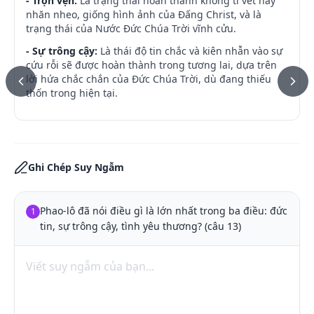
- Trọn vẹn:
Là trạng thái hoàn thành không tì vết hay
nhăn nheo, giống hình ảnh của Đấng Christ, và là
trạng thái của Nước Đức Chúa Trời vĩnh cửu.
- Sự trông cậy:
Là thái độ tin chắc và kiên nhẫn vào sự
cứu rỗi sẽ được hoàn thành trong tương lai, dựa trên
lời hứa chắc chắn của Đức Chúa Trời, dù đang thiếu
thốn trong hiện tại.
Ghi Chép Suy Ngẫm
Phao-lô đã nói điều gì là lớn nhất trong ba điều: đức 
1
tin, sự trông cậy, tình yêu thương? (câu 13)