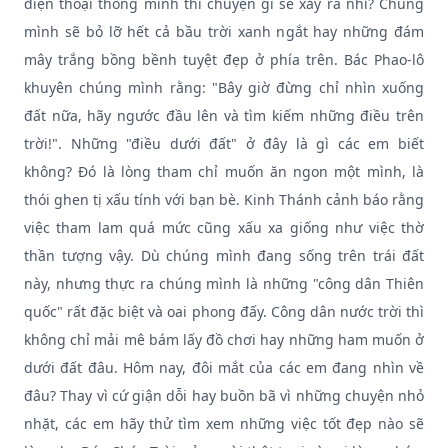
điện thoại thông minh thì chuyện gì sẽ xảy ra nhỉ? Chúng
mình sẽ bỏ lỡ hết cả bầu trời xanh ngắt hay những đám
mây trắng bồng bềnh tuyệt đẹp ở phía trên. Bác Phao-lô
khuyên chúng mình rằng: "Bây giờ đừng chỉ nhìn xuống
đất nữa, hãy ngước đầu lên và tìm kiếm những điều trên
trời!". Những "điều dưới đất" ở đây là gì các em biết
không? Đó là lòng tham chỉ muốn ăn ngon một mình, là
thói ghen tị xấu tính với bạn bè. Kinh Thánh cảnh báo rằng
việc tham lam quá mức cũng xấu xa giống như việc thờ
thần tượng vậy. Dù chúng mình đang sống trên trái đất
này, nhưng thực ra chúng mình là những "công dân Thiên
quốc" rất đặc biệt và oai phong đấy. Công dân nước trời thì
không chỉ mải mê bám lấy đồ chơi hay những ham muốn ở
dưới đất đâu. Hôm nay, đôi mắt của các em đang nhìn về
đâu? Thay vì cứ giận dỗi hay buồn bã vì những chuyện nhỏ
nhặt, các em hãy thử tìm xem những việc tốt đẹp nào sẽ