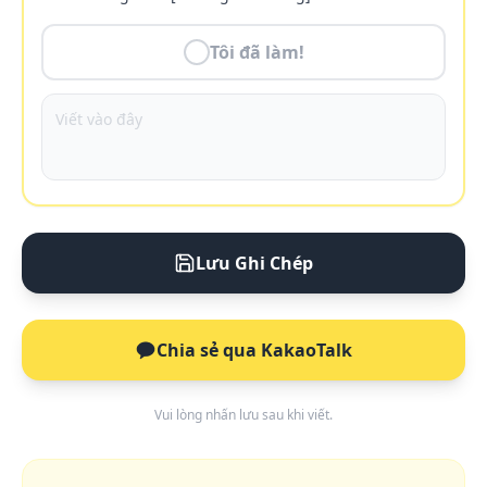
Tôi đã làm!
Lưu Ghi Chép
Chia sẻ qua KakaoTalk
Vui lòng nhấn lưu sau khi viết.