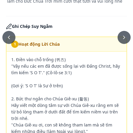
làm cho Đức Chúa Trời mỉm cười thật tươi và vui lòng nhé
Ghi Chép Suy Ngẫm
Hoạt động Lời Chúa
1
1. Điền vào chỗ trống (퀴즈)

"Vậy nếu các em đã được sống lại với Đấng Christ, hãy 
tìm kiếm 'S O T'." (Cô-lô-se 3:1)

(Gợi ý: 'S O T' là Sự ở trên)

2. Bức thư ngắn cho Chúa Giê-xu (활동)

Hãy viết một dòng tâm sự với Chúa Giê-xu rằng em sẽ 
từ bỏ lòng tham ở dưới đất để tìm kiếm niềm vui trên 
trời nhé.

"Chúa Giê-xu ơi, con sẽ không tham lam mà sẽ tìm 
kiếm những điều [làm Ngài vui lòng]."