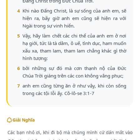
Đấng Christ trong Đức Chúa Trời.
4
Khi nào Đấng Christ, là sự sống của anh em, sẽ
hiện ra, bấy giờ anh em cũng sẽ hiện ra với
Ngài trong sự vinh hiển.
5
Vậy, hãy làm chết các chi thể của anh em ở nơi
hạ giới, tức là tà dâm, ô uế, tình dục, ham muốn
xấu xa, tham lam, tham lam chẳng khác gì thờ
hình tượng:
6
bởi những sự đó mà cơn thạnh nộ của Đức
Chúa Trời giáng trên các con không vâng phục;
7
anh em cũng từng ăn ở như vậy, khi còn sống
trong các tội lỗi ấy. Cô-lô-se 3:1-7
Giải Nghĩa
Các bạn nhỏ ơi, khi đi bộ mà chúng mình cứ dán mắt vào