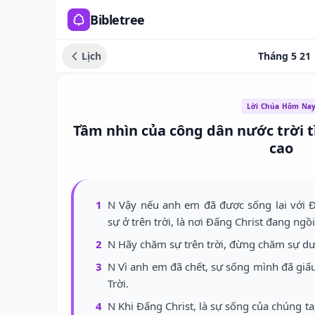
Bibletree
Lịch
Tháng 5 21
Lời Chúa Hôm Na
Tầm nhìn của công dân nước trời 
cao
1
N Vậy nếu anh em đã được sống lại với 
sự ở trên trời, là nơi Đấng Christ đang ng
2
N Hãy chăm sự trên trời, đừng chăm sự dư
3
N Vì anh em đã chết, sự sống mình đã giấ
Trời.
4
N Khi Đấng Christ, là sự sống của chúng ta