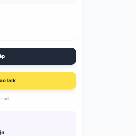
ép
kaoTalk
i viết.
ện