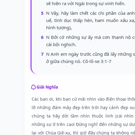
sẽ hiện ra với Ngài trong sự vinh hiển.
5
N Vậy, hãy làm chết các chi phần của anh
uế, tình dục thấp hèn, ham muốn xấu xa
hình tượng),
6
N Bởi cớ những sự ấy mà cơn thạnh nộ c
cái bội nghịch.
7
N Anh em ngày trước cũng đã lấy những s
ở giữa chúng nó. Cô-lô-se 3:1-7
Giải Nghĩa
Các bạn ơi, khi bạn cứ mãi nhìn vào điện thoại t
lỡ những đám mây đẹp trên trời hay cảnh đẹp x
chúng ta hãy dời tầm nhìn thuộc linh (cái nhìn
những sự ở trên cao! Đừng nghĩ đến những sự dướ
lại với Chúa Giê-xu, thì giờ đây chúng ta không 