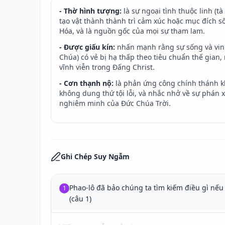
- Thờ hình tượng:
là sự ngoại tình thuộc linh (t
tạo vật thành thành trì cảm xúc hoặc mục đích s
Hóa, và là nguồn gốc của mọi sự tham lam.
- Được giấu kín:
nhấn mạnh rằng sự sống và vin
Chúa) có vẻ bị hạ thấp theo tiêu chuẩn thế gian
vĩnh viễn trong Đấng Christ.
- Cơn thạnh nộ:
là phản ứng công chính thánh k
không dung thứ tội lỗi, và nhắc nhở về sự phán 
nghiêm minh của Đức Chúa Trời.
Ghi Chép Suy Ngẫm
Phao-lô đã bảo chúng ta tìm kiếm điều gì nếu 
1
(câu 1)