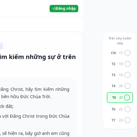
Đăng nhập
Trái cây tuần
này
y
CN
17
tìm kiếm những sự ở trên
T2
18
T3
19
T4
20
Đấng Christ, hãy tìm kiếm những
ồi bên hữu Đức Chúa Trời.
T5
21
ới đất;
T6
22
u với Đấng Christ trong Đức Chúa
T7
23
, sẽ hiện ra, bấy giờ anh em cũng