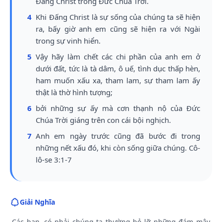
Đấng Christ trong Đức Chúa Trời.
4
Khi Đấng Christ là sự sống của chúng ta sẽ hiện
ra, bấy giờ anh em cũng sẽ hiện ra với Ngài
trong sự vinh hiển.
5
Vậy hãy làm chết các chi phần của anh em ở
dưới đất, tức là tà dâm, ô uế, tình dục thấp hèn,
ham muốn xấu xa, tham lam, sự tham lam ấy
thật là thờ hình tượng;
6
bởi những sự ấy mà cơn thạnh nộ của Đức
Chúa Trời giáng trên con cái bội nghịch.
7
Anh em ngày trước cũng đã bước đi trong
những nết xấu đó, khi còn sống giữa chúng. Cô-
lô-se 3:1-7
Giải Nghĩa
Các bạn, có phải chúng ta thường bỏ lỡ những đám mây