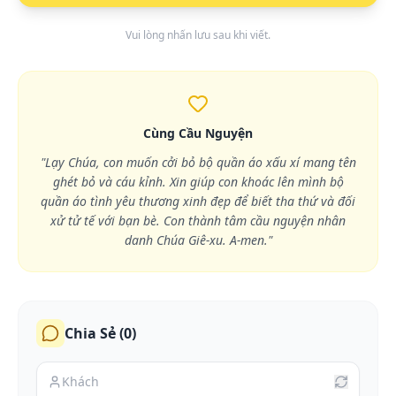
Vui lòng nhấn lưu sau khi viết.
Cùng Cầu Nguyện
"Lạy Chúa, con muốn cởi bỏ bộ quần áo xấu xí mang tên
ghét bỏ và cáu kỉnh. Xin giúp con khoác lên mình bộ
quần áo tình yêu thương xinh đẹp để biết tha thứ và đối
xử tử tế với bạn bè. Con thành tâm cầu nguyện nhân
danh Chúa Giê-xu. A-men."
Chia Sẻ (
0
)