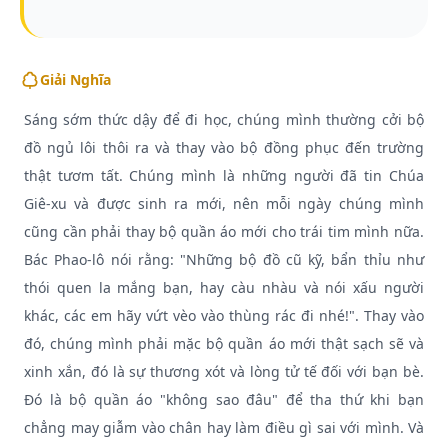
Giải Nghĩa
Sáng sớm thức dậy để đi học, chúng mình thường cởi bộ
đồ ngủ lôi thôi ra và thay vào bộ đồng phục đến trường
thật tươm tất. Chúng mình là những người đã tin Chúa
Giê-xu và được sinh ra mới, nên mỗi ngày chúng mình
cũng cần phải thay bộ quần áo mới cho trái tim mình nữa.
Bác Phao-lô nói rằng: "Những bộ đồ cũ kỹ, bẩn thỉu như
thói quen la mắng bạn, hay càu nhàu và nói xấu người
khác, các em hãy vứt vèo vào thùng rác đi nhé!". Thay vào
đó, chúng mình phải mặc bộ quần áo mới thật sạch sẽ và
xinh xắn, đó là sự thương xót và lòng tử tế đối với bạn bè.
Đó là bộ quần áo "không sao đâu" để tha thứ khi bạn
chẳng may giẫm vào chân hay làm điều gì sai với mình. Và