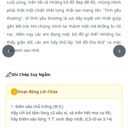
cuối cùng, trên tất cả những bộ đồ đẹp đẽ đó, chúng mình
phải thắt một chiếc thắt lưng thật oai mang tên "Tình yêu
thương". Vì tình yêu thương là sợi dây tuyệt vời nhất giúp
gắn kết trái tim chúng mình lại thành một mà không bị rời
rạc. Hôm nay các em đang mặc bộ đồ gì thế? Những lúc
thấy giận dữ, các em hãy thử lấy "bộ đồ tha thứ" ra mặc
vào xem sao nhé.
Ghi Chép Suy Ngẫm
Hoạt động Lời Chúa
1
1. Điền vào chỗ trống (퀴즈)

Hãy cởi bỏ tấm lòng cũ xấu xí, và trên hết mọi sự đó, 
hãy thêm vào lòng 'Y T' xinh đẹp nhất. (Cô-lô-se 3:14)
