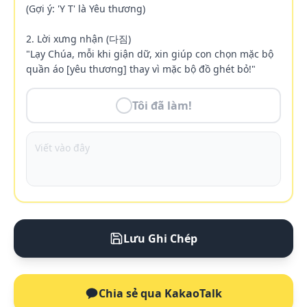
(Gợi ý: 'Y T' là Yêu thương)

2. Lời xưng nhận (다짐)

"Lạy Chúa, mỗi khi giận dữ, xin giúp con chọn mặc bộ 
quần áo [yêu thương] thay vì mặc bộ đồ ghét bỏ!"
Tôi đã làm!
Lưu Ghi Chép
Chia sẻ qua KakaoTalk