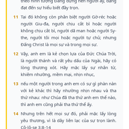
theo hình tượng Đấng dựng nên người ấy, đặng
đạt đến sự hiểu biết đầy trọn.
11
Tại đó không còn phân biệt người Gờ-réc hoặc
người Giu-đa, người chịu cắt bì hoặc người
không chịu cắt bì, người dã man hoặc người Sy-
the, người tôi mọi hoặc người tự chủ; nhưng
Đấng Christ là mọi sự và trong mọi sự.
12
Vậy, anh em là kẻ chọn lựa của Đức Chúa Trời,
là người thánh và rất yêu dấu của Ngài, hãy có
lòng thương xót. Hãy mặc lấy sự nhân từ,
khiêm nhường, mềm mại, nhịn nhục,
13
nếu một người trong anh em có sự gì phàn nàn
với kẻ khác thì hãy nhường nhịn nhau và tha
thứ nhau: như Chúa đã tha thứ anh em thể nào,
thì anh em cũng phải tha thứ thể ấy.
14
Nhưng trên hết mọi sự đó, phải mặc lấy lòng
yêu thương, vì là dây liên lạc của sự trọn lành.
Cô-lô-se 3:8-14