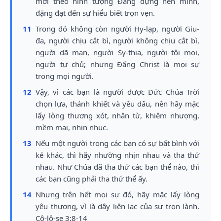
mới theo hình tượng Đấng dựng nên mình,
đặng đạt đến sự hiểu biết trọn vẹn.
11
Trong đó không còn người Hy-lạp, người Giu-
đa, người chịu cắt bì, người không chịu cắt bì,
người dã man, người Sy-thia, người tôi mọi,
người tự chủ; nhưng Đấng Christ là mọi sự
trong mọi người.
12
Vậy, vì các bạn là người được Đức Chúa Trời
chọn lựa, thánh khiết và yêu dấu, nên hãy mặc
lấy lòng thương xót, nhân từ, khiêm nhượng,
mềm mại, nhịn nhục.
13
Nếu một người trong các bạn có sự bất bình với
kẻ khác, thì hãy nhường nhịn nhau và tha thứ
nhau. Như Chúa đã tha thứ các bạn thể nào, thì
các bạn cũng phải tha thứ thể ấy.
14
Nhưng trên hết mọi sự đó, hãy mặc lấy lòng
yêu thương, vì là dây liên lạc của sự trọn lành.
Cô-lô-se 3:8-14