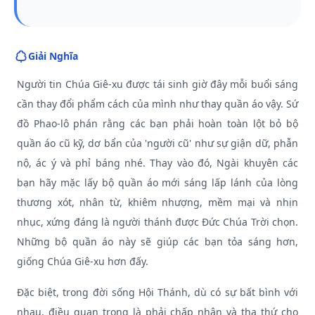
Giải Nghĩa
Người tin Chúa Giê-xu được tái sinh giờ đây mỗi buổi sáng
cần thay đổi phẩm cách của mình như thay quần áo vậy. Sứ
đồ Phao-lô phán rằng các bạn phải hoàn toàn lột bỏ bộ
quần áo cũ kỹ, dơ bẩn của 'người cũ' như sự giận dữ, phẫn
nộ, ác ý và phỉ báng nhé. Thay vào đó, Ngài khuyên các
bạn hãy mặc lấy bộ quần áo mới sáng lấp lánh của lòng
thương xót, nhân từ, khiêm nhượng, mềm mại và nhịn
nhục, xứng đáng là người thánh được Đức Chúa Trời chọn.
Những bộ quần áo này sẽ giúp các bạn tỏa sáng hơn,
giống Chúa Giê-xu hơn đấy.
Đặc biệt, trong đời sống Hội Thánh, dù có sự bất bình với
nhau, điều quan trọng là phải chấp nhận và tha thứ cho