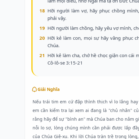
làm mọi điều, nhờ Ngài mà tạ ơn Đức Chúa 
18
Hỡi người làm vợ, hãy phục chồng mình
phải vậy.
19
Hỡi người làm chồng, hãy yêu vợ mình, chớ
20
Hỡi kẻ làm con, mọi sự hãy vâng phục c
Chúa.
21
Hỡi kẻ làm cha, chớ hề chọc giận con cái 
Cô-lô-se 3:15-21
Giải Nghĩa
Nếu trái tim em cứ đập thình thịch vì lo lắng hay
em cần kiểm tra lại xem ai đang là "chủ nhân" củ
rằng hãy để sự "bình an" mà Chúa ban cho nắm giữ
nỗi lo sợ, lòng chúng mình cần phải được lấp đầy
của Chúa Giê-xu. Khi lời Chúa tràn trề trong lòn