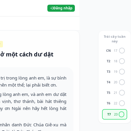
Đăng nhập
Trái cây tuần
này
y
CN
17
 ở một cách dư dật
T2
18
T3
19
trị trong lòng anh em, là sự bình
T4
20
n một thể; lại phải biết ơn.
T5
21
ng lòng anh em, và anh em dư dật
ịnh, thơ thánh, bài hát thiêng
T6
22
ầy ơn Ngài nên hãy hết lòng hát
T7
23
 nhân danh Đức Chúa Giê-xu mà