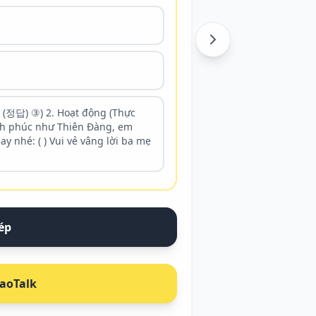
ạt động (Thực
nh phúc như Thiên Đàng, em
y nhé: ( ) Vui vẻ vâng lời ba mẹ
ép
kaoTalk