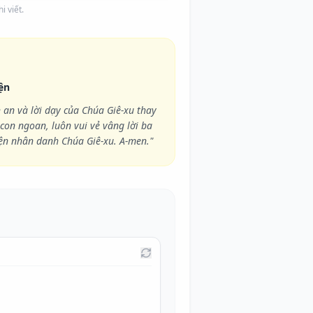
i viết.
ện
 an và lời dạy của Chúa Giê-xu thay
con ngoan, luôn vui vẻ vâng lời ba
n nhân danh Chúa Giê-xu. A-men."