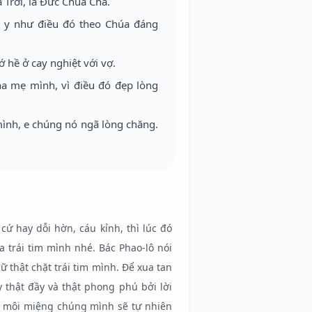
Trời, là Đức Chúa Cha.
, y như điều đó theo Chúa đáng
 hề ở cay nghiệt với vợ.
ha mẹ mình, vì điều đó đẹp lòng
mình, e chúng nó ngã lòng chăng.
 cứ hay dỗi hờn, cáu kỉnh, thì lúc đó
a trái tim mình nhé. Bác Phao-lô nói
 thật chặt trái tim mình. Để xua tan
 thật đầy và thật phong phú bởi lời
g, môi miệng chúng mình sẽ tự nhiên