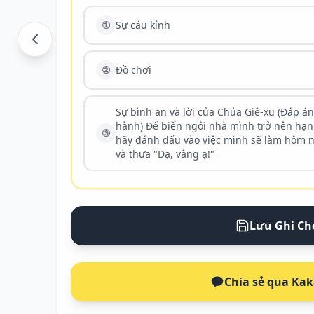
①
Sự cáu kỉnh
②
Đồ chơi
Sự bình an và lời của Chúa Giê-xu (Đáp án (정답) ③) 2. Ho
hành) Để biến ngôi nhà mình trở nên hạ
③
hãy đánh dấu vào việc mình sẽ làm hôm na
và thưa "Dạ, vâng ạ!"
Lưu Ghi Ch
Chia sẻ qua Ka