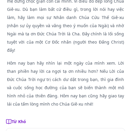
mẹ đừng chọc giận con cái mình. Vì điều đó đẹp lòng Chúa
Giê-xu. Dù bạn làm bất cứ điều gì, trong lời nói hay việc
làm, hãy làm mọi sự Nhân danh Chúa Cứu Thế Giê-xu
(nhận sự ủy quyền và vâng theo ý muốn của Ngài) và nhờ
Ngài mà tạ ơn Đức Chúa Trời là Cha. Đây chính là lối sống
tuyệt vời của một Cơ Đốc nhân (người theo Đấng Christ)
đấy!
Hôm nay bạn hãy nhìn lại một ngày của mình xem. Lời
than phiền hay lời ca ngợi tạ ơn nhiều hơn? Nếu Lời của
Đức Chúa Trời ngự trị cách dư dật trong bạn, thì gia đình
và cuộc sống học đường của bạn sẽ biến thành một mô
hình nhỏ của thiên đàng. Hôm nay bạn cũng hãy giao tay
lái của tấm lòng mình cho Chúa Giê-xu nhé!
Từ Khó