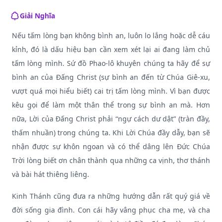
Giải Nghĩa
Nếu tấm lòng bạn không bình an, luôn lo lắng hoặc dễ cáu
kỉnh, đó là dấu hiệu bạn cần xem xét lại ai đang làm chủ
tấm lòng mình. Sứ đồ Phao-lô khuyên chúng ta hãy để sự
bình an của Đấng Christ (sự bình an đến từ Chúa Giê-xu,
vượt quá mọi hiểu biết) cai trị tấm lòng mình. Vì bạn được
kêu gọi để làm một thân thể trong sự bình an mà. Hơn
nữa, Lời của Đấng Christ phải “ngự cách dư dật” (tràn đầy,
thấm nhuần) trong chúng ta. Khi Lời Chúa đầy dẫy, bạn sẽ
nhận được sự khôn ngoan và có thể dâng lên Đức Chúa
Trời lòng biết ơn chân thành qua những ca vịnh, thơ thánh
và bài hát thiêng liêng.
Kinh Thánh cũng đưa ra những hướng dẫn rất quý giá về
đời sống gia đình. Con cái hãy vâng phục cha mẹ, và cha