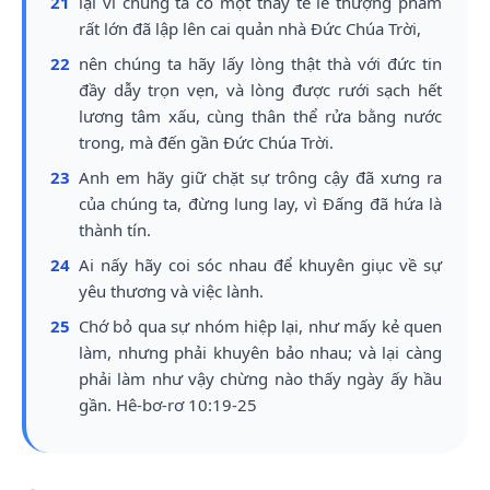
21
lại vì chúng ta có một thầy tế lễ thượng phẩm
rất lớn đã lập lên cai quản nhà Đức Chúa Trời,
22
nên chúng ta hãy lấy lòng thật thà với đức tin
đầy dẫy trọn vẹn, và lòng được rưới sạch hết
lương tâm xấu, cùng thân thể rửa bằng nước
trong, mà đến gần Đức Chúa Trời.
23
Anh em hãy giữ chặt sự trông cậy đã xưng ra
của chúng ta, đừng lung lay, vì Đấng đã hứa là
thành tín.
24
Ai nấy hãy coi sóc nhau để khuyên giục về sự
yêu thương và việc lành.
25
Chớ bỏ qua sự nhóm hiệp lại, như mấy kẻ quen
làm, nhưng phải khuyên bảo nhau; và lại càng
phải làm như vậy chừng nào thấy ngày ấy hầu
gần. Hê-bơ-rơ 10:19-25