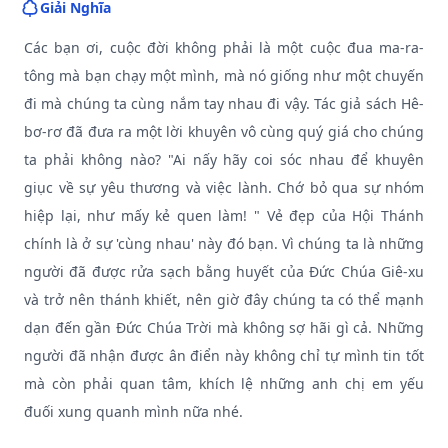
Giải Nghĩa
Các bạn ơi, cuộc đời không phải là một cuộc đua ma-ra-
tông mà bạn chạy một mình, mà nó giống như một chuyến
đi mà chúng ta cùng nắm tay nhau đi vậy. Tác giả sách Hê-
bơ-rơ đã đưa ra một lời khuyên vô cùng quý giá cho chúng
ta phải không nào? "Ai nấy hãy coi sóc nhau để khuyên
giục về sự yêu thương và việc lành. Chớ bỏ qua sự nhóm
hiệp lại, như mấy kẻ quen làm! " Vẻ đẹp của Hội Thánh
chính là ở sự 'cùng nhau' này đó bạn. Vì chúng ta là những
người đã được rửa sạch bằng huyết của Đức Chúa Giê-xu
và trở nên thánh khiết, nên giờ đây chúng ta có thể mạnh
dạn đến gần Đức Chúa Trời mà không sợ hãi gì cả. Những
người đã nhận được ân điển này không chỉ tự mình tin tốt
mà còn phải quan tâm, khích lệ những anh chị em yếu
đuối xung quanh mình nữa nhé.