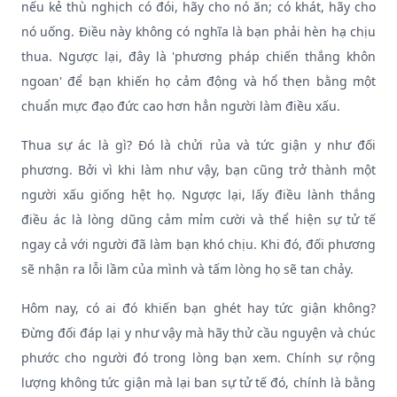
nếu kẻ thù nghịch có đói, hãy cho nó ăn; có khát, hãy cho
nó uống. Điều này không có nghĩa là bạn phải hèn hạ chịu
thua. Ngược lại, đây là 'phương pháp chiến thắng khôn
ngoan' để bạn khiến họ cảm động và hổ thẹn bằng một
chuẩn mực đạo đức cao hơn hẳn người làm điều xấu.
Thua sự ác là gì? Đó là chửi rủa và tức giận y như đối
phương. Bởi vì khi làm như vậy, bạn cũng trở thành một
người xấu giống hệt họ. Ngược lại, lấy điều lành thắng
điều ác là lòng dũng cảm mỉm cười và thể hiện sự tử tế
ngay cả với người đã làm bạn khó chịu. Khi đó, đối phương
sẽ nhận ra lỗi lầm của mình và tấm lòng họ sẽ tan chảy.
Hôm nay, có ai đó khiến bạn ghét hay tức giận không?
Đừng đối đáp lại y như vậy mà hãy thử cầu nguyện và chúc
phước cho người đó trong lòng bạn xem. Chính sự rộng
lượng không tức giận mà lại ban sự tử tế đó, chính là bằng