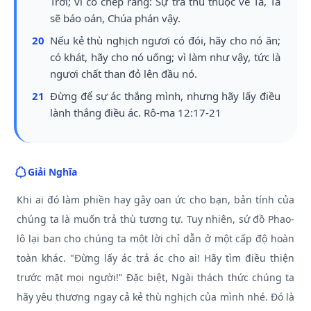
Trời; vì có chép rằng: Sự trả thù thuộc về Ta, Ta
sẽ báo oán, Chúa phán vậy.
20
Nếu kẻ thù nghịch ngươi có đói, hãy cho nó ăn;
có khát, hãy cho nó uống; vì làm như vậy, tức là
ngươi chất than đỏ lên đầu nó.
21
Đừng để sự ác thắng mình, nhưng hãy lấy điều
lành thắng điều ác. Rô-ma 12:17-21
Giải Nghĩa
Khi ai đó làm phiền hay gây oan ức cho bạn, bản tính của
chúng ta là muốn trả thù tương tự. Tuy nhiên, sứ đồ Phao-
lô lại ban cho chúng ta một lời chỉ dẫn ở một cấp độ hoàn
toàn khác. "Đừng lấy ác trả ác cho ai! Hãy tìm điều thiện
trước mặt mọi người!" Đặc biệt, Ngài thách thức chúng ta
hãy yêu thương ngay cả kẻ thù nghịch của mình nhé. Đó là