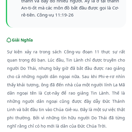
thánh và dạy dỗ nhiều người. Ấy là ở tại thành
An-ti-ốt mà các môn đồ bắt đầu được gọi là Cơ-
rê-tiên. Công-vụ 11:19-26
Giải Nghĩa
Sự kiện xảy ra trong sách Công-vụ đoạn 11 thực sự rất
quan trọng đó bạn. Lúc đầu, Tin Lành chỉ được truyền cho
người Do Thái, nhưng bây giờ đã bắt đầu được rao giảng
cho cả những người dân ngoại nữa. Sau khi Phi-e-rơ nhìn
thấy khải tượng, ông đã đến nhà của một người lính La Mã
dân ngoại tên là Cọt-nây để rao giảng Tin Lành. Thế là
những người dân ngoại cũng được đầy dẫy Đức Thánh
Linh và bắt đầu tin vào Chúa Giê-xu. Đây là một sự việc thật
phi thường. Bởi vì những tín hữu người Do Thái đã từng
nghĩ rằng chỉ có họ mới là dân của Đức Chúa Trời.