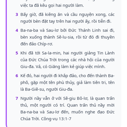
việc ta đã kêu gọi hai người làm.
3
Bấy giờ, đã kiêng ăn và cầu nguyện xong, các
người bèn đặt tay trên hai người ấy, rồi tiễn đi.
4
Ba-na-ba và Sau-lơ bởi Đức Thánh Linh sai đi,
bèn xuống thành Sê-lu-sia, rồi từ đó đi thuyền
đến đảo Chíp-rơ.
5
Khi đã tới Sa-la-min, hai người giảng Tin Lành
của Đức Chúa Trời trong các nhà hội của người
Giu-đa. Vả, có Giăng làm kẻ giúp việc mình.
6
Kế đó, hai người đi khắp đảo, cho đến thành Ba-
phô, gặp một tên phù thủy, giả làm tiên tri, tên
là Ba-Giê-su, người Giu-đa.
7
Người nầy vẫn ở với Sê-giu Bô-lơ, là quan trấn
thủ, một người có trí. Quan trấn thủ nầy mời
Ba-na-ba và Sau-lơ đến, muốn nghe đạo Đức
Chúa Trời. Công-vụ 13:1-7