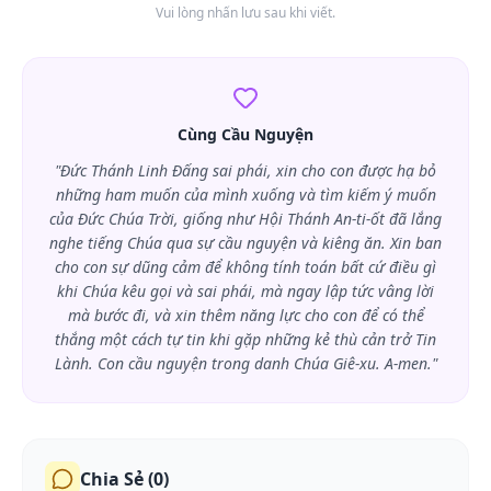
Vui lòng nhấn lưu sau khi viết.
Cùng Cầu Nguyện
"Đức Thánh Linh Đấng sai phái, xin cho con được hạ bỏ
những ham muốn của mình xuống và tìm kiếm ý muốn
của Đức Chúa Trời, giống như Hội Thánh An-ti-ốt đã lắng
nghe tiếng Chúa qua sự cầu nguyện và kiêng ăn. Xin ban
cho con sự dũng cảm để không tính toán bất cứ điều gì
khi Chúa kêu gọi và sai phái, mà ngay lập tức vâng lời
mà bước đi, và xin thêm năng lực cho con để có thể
thắng một cách tự tin khi gặp những kẻ thù cản trở Tin
Lành. Con cầu nguyện trong danh Chúa Giê-xu. A-men."
Chia Sẻ (
0
)