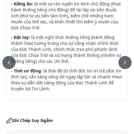
- Kiêng ăn:
là một sự rèn luyện tin kính chủ động (thực
hành thiêng liêng chủ động) để tái lập ưu tiên thuộc
linh (thứ tự ưu tiên tâm linh), kiềm chế những ham
muốn của thể xác, và khẩn thiết tìm kiếm ý muốn của
Đức Chúa Trời.
- Đặt tay:
là một nghi thức thiêng liêng (hành động
thánh hóa) tượng trưng cho sự công nhận chính thức
của Đức Thánh Linh, chính thức trao phó phước lành
của Đức Chúa Trời và sứ mạng thánh thiêng (nhiệm vụ
thiêng liêng) cho các chi thể.
- Tính cơ động:
là thái độ từ chối đức tin trì trệ (đức tin
tĩnh tại), sẵn sàng vâng lời ngay lập tức và nhanh nhẹn
theo sự dẫn dắt năng động của Đức Thánh Linh để
truyền bá Tin Lành.
Ghi Chép Suy Ngẫm