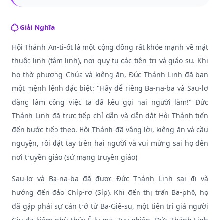
Giải Nghĩa
Hội Thánh An-ti-ốt là một cộng đồng rất khỏe mạnh về mặt
thuộc linh (tâm linh), nơi quy tụ các tiên tri và giáo sư. Khi
họ thờ phượng Chúa và kiêng ăn, Đức Thánh Linh đã ban
một mệnh lệnh đặc biệt: "Hãy để riêng Ba-na-ba và Sau-lơ
đặng làm công việc ta đã kêu gọi hai người làm!" Đức
Thánh Linh đã trực tiếp chỉ dẫn và dẫn dắt Hội Thánh tiến
đến bước tiếp theo. Hội Thánh đã vâng lời, kiêng ăn và cầu
nguyện, rồi đặt tay trên hai người và vui mừng sai họ đến
nơi truyền giáo (sứ mạng truyền giáo).
Sau-lơ và Ba-na-ba đã được Đức Thánh Linh sai đi và
hướng đến đảo Chíp-rơ (Síp). Khi đến thị trấn Ba-phô, họ
đã gặp phải sự cản trở từ Ba-Giê-su, một tiên tri giả người
Giu-đa kiêm phù thủy Ê-ly-ma. Tuy nhiên, Đức Thánh Linh