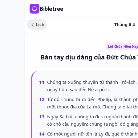
Bibletree
Lịch
Tháng 6 4
Lời Chúa Hôm Na
Bàn tay dịu dàng của Đức Chúa 
11
Chúng ta xuống thuyền từ thành Trô-ách, 
ngày hôm sau đến Nê-a-pô-li.
12
Từ đó chúng ta đi đến Phi-líp, là thành 
một thuộc địa của La-mã. Chúng ta ở tại th
13
Ngày Sa-bát, chúng ta đi ra ngoài thành đ
có chỗ cầu nguyện; chúng ta ngồi đó giản
14
Có một người nữ tên là Ly-đi, quê ở thành