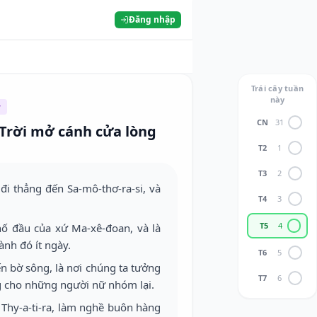
Đăng nhập
Trái cây tuần
này
y
CN
31
Trời mở cánh cửa lòng
T2
1
T3
2
đi thẳng đến Sa-mô-thơ-ra-si, và
T4
3
T5
4
phố đầu của xứ Ma-xê-đoan, và là
ành đó ít ngày.
T6
5
ến bờ sông, là nơi chúng ta tưởng
T7
6
g cho những người nữ nhóm lại.
 Thy-a-ti-ra, làm nghề buôn hàng