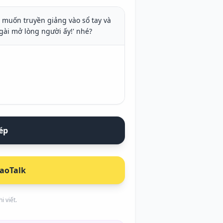
muốn truyền giảng vào sổ tay và 
gài mở lòng người ấy!' nhé?
ép
kaoTalk
i viết.