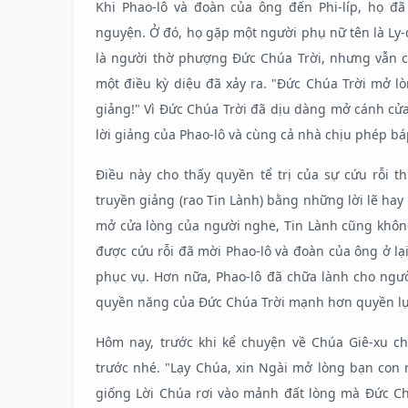
Khi Phao-lô và đoàn của ông đến Phi-líp, họ đ
nguyện. Ở đó, họ gặp một người phụ nữ tên là Ly-đ
là người thờ phượng Đức Chúa Trời, nhưng vẫn ch
một điều kỳ diệu đã xảy ra. "Đức Chúa Trời mở lò
giảng!" Vì Đức Chúa Trời đã dịu dàng mở cánh cửa
lời giảng của Phao-lô và cùng cả nhà chịu phép bá
Điều này cho thấy quyền tể trị của sự cứu rỗi t
truyền giảng (rao Tin Lành) bằng những lời lẽ ha
mở cửa lòng của người nghe, Tin Lành cũng không 
được cứu rỗi đã mời Phao-lô và đoàn của ông ở lạ
phục vụ. Hơn nữa, Phao-lô đã chữa lành cho ngườ
quyền năng của Đức Chúa Trời mạnh hơn quyền lực
Hôm nay, trước khi kể chuyện về Chúa Giê-xu c
trước nhé. "Lạy Chúa, xin Ngài mở lòng bạn con 
giống Lời Chúa rơi vào mảnh đất lòng mà Đức Ch