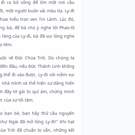
ã đi ra bờ sông để tìm một nơi cầu
i, một người buôn vải màu tía. Ly-đi
ưa hiểu trọn vẹn Tin Lành. Lúc đó,
ng bà, để bà chú ý nghe lời Phao-lô
 lòng của Ly-đi, bà đã vui lòng nghe
p-têm.
huộc về Đức Chúa Trời. Dù chúng ta
y đến đâu, nếu Đức Thánh Linh không
thể đi vào được. Ly-đi với niềm vui
i nhà mình và thể hiện sự dâng hiến
i đầy tớ gái bị quỉ ám, chứng minh
 của sự tối tăm.
ho bạn bè, bạn hãy thử cầu nguyện
như Ngài đã mở lòng Ly-đi!" Khi hạt
úa Trời đã chuẩn bị sẵn, những kết