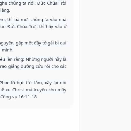
nghe chúng ta nói. Đức Chúa Trời
iảng.
êm, thì bà mời chúng ta vào nhà
tin Đức Chúa Trời, thì hãy vào ở
nguyện, gặp một đầy tớ gái bị quỉ
ủ mình.
kêu lên rằng: Những người nầy là
i rao giảng đường cứu rỗi cho các
hao-lô bực tức lắm, xây lại nói
iê-xu Christ mà truyền cho mầy
i. Công-vụ 16:11-18