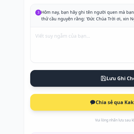
Hôm nay, bạn hãy ghi tên người quen mà bạn 
3
thử cầu nguyện rằng: 'Đức Chúa Trời ơi, xin N
Lưu Ghi Ch
Chia sẻ qua Ka
Vui lòng nhấn lưu sau kh