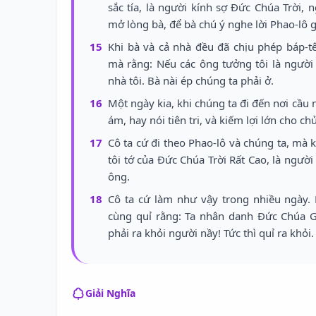
sắc tía, là người kính sợ Đức Chúa Trời, 
mở lòng bà, để bà chú ý nghe lời Phao-lô g
15
Khi bà và cả nhà đều đã chịu phép báp-t
mà rằng: Nếu các ông tưởng tôi là người 
nhà tôi. Bà nài ép chúng ta phải ở.
16
Một ngày kia, khi chúng ta đi đến nơi cầu 
ám, hay nói tiên tri, và kiếm lợi lớn cho ch
17
Cô ta cứ đi theo Phao-lô và chúng ta, mà 
tôi tớ của Đức Chúa Trời Rất Cao, là ngườ
ông.
18
Cô ta cứ làm như vậy trong nhiều ngày. P
cùng quỉ rằng: Ta nhân danh Đức Chúa G
phải ra khỏi người nầy! Tức thì quỉ ra khỏ
Giải Nghĩa