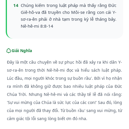
14
Chúng kiếm trong luật pháp mà thấy rằng Đức
Giê-hô-va đã truyền cho Môi-se rằng con cái Y-
sơ-ra-ên phải ở nhà tạm trong kỳ lễ tháng bảy.
Nê-hê-mi 8:8-14
Giải Nghĩa
Đây là một câu chuyện về sự phục hồi đã xảy ra khi dân Y-
sơ-ra-ên trong thời Nê-hê-mi đọc và hiểu sách luật pháp.
Lúc đầu, mọi người khóc trong sự buồn rầu'. Bởi vì họ nhận
ra mình đã không giữ được bao nhiêu luật pháp của Đức
Chúa Trời. Nhưng Nê-hê-mi và các thầy tế lễ đã nói rằng:
'Sự vui mừng của Chúa là sức lực của các con!' Sau đó, lòng
của mọi người đã thay đổi. Từ buồn rầu' sang vui mừng, từ
cảm giác tội lỗi sang lòng biết ơn đó nha.