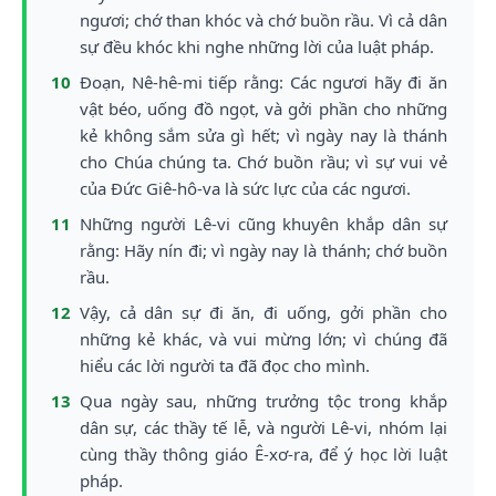
ngươi; chớ than khóc và chớ buồn rầu. Vì cả dân
sự đều khóc khi nghe những lời của luật pháp.
10
Đoạn, Nê-hê-mi tiếp rằng: Các ngươi hãy đi ăn
vật béo, uống đồ ngọt, và gởi phần cho những
kẻ không sắm sửa gì hết; vì ngày nay là thánh
cho Chúa chúng ta. Chớ buồn rầu; vì sự vui vẻ
của Đức Giê-hô-va là sức lực của các ngươi.
11
Những người Lê-vi cũng khuyên khắp dân sự
rằng: Hãy nín đi; vì ngày nay là thánh; chớ buồn
rầu.
12
Vậy, cả dân sự đi ăn, đi uống, gởi phần cho
những kẻ khác, và vui mừng lớn; vì chúng đã
hiểu các lời người ta đã đọc cho mình.
13
Qua ngày sau, những trưởng tộc trong khắp
dân sự, các thầy tế lễ, và người Lê-vi, nhóm lại
cùng thầy thông giáo Ê-xơ-ra, để ý học lời luật
pháp.