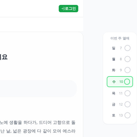
로그인
이번 주 열매
일
7
에요
월
8
화
9
수
10
목
11
금
12
토
13
노예 생활을 하다가, 드디어 고향으로 돌
난 날, 넓은 광장에 다 같이 모여 에스라