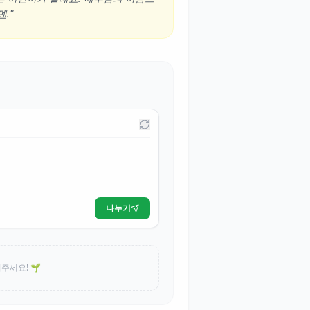
."
나누기
주세요! 🌱