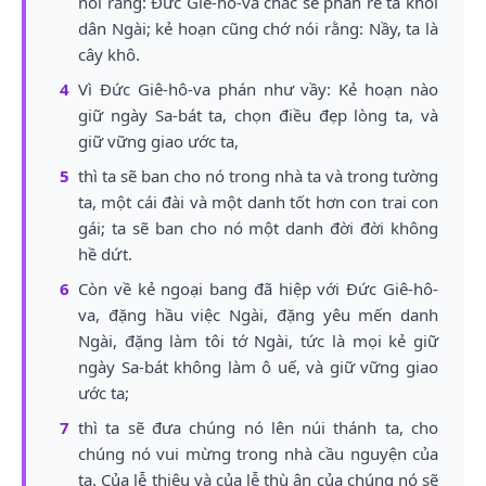
nói rằng: Đức Giê-hô-va chắc sẽ phân rẽ ta khỏi
dân Ngài; kẻ hoạn cũng chớ nói rằng: Nầy, ta là
cây khô.
4
Vì Đức Giê-hô-va phán như vầy: Kẻ hoạn nào
giữ ngày Sa-bát ta, chọn điều đẹp lòng ta, và
giữ vững giao ước ta,
5
thì ta sẽ ban cho nó trong nhà ta và trong tường
ta, một cái đài và một danh tốt hơn con trai con
gái; ta sẽ ban cho nó một danh đời đời không
hề dứt.
6
Còn về kẻ ngoại bang đã hiệp với Đức Giê-hô-
va, đặng hầu việc Ngài, đặng yêu mến danh
Ngài, đặng làm tôi tớ Ngài, tức là mọi kẻ giữ
ngày Sa-bát không làm ô uế, và giữ vững giao
ước ta;
7
thì ta sẽ đưa chúng nó lên núi thánh ta, cho
chúng nó vui mừng trong nhà cầu nguyện của
ta. Của lễ thiêu và của lễ thù ân của chúng nó sẽ