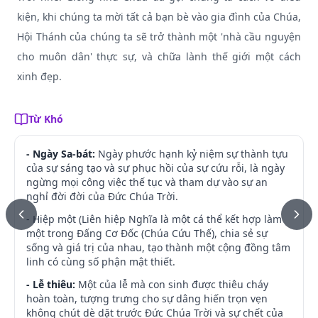
kiện, khi chúng ta mời tất cả bạn bè vào gia đình của Chúa,
Hội Thánh của chúng ta sẽ trở thành một 'nhà cầu nguyện
cho muôn dân' thực sự, và chữa lành thế giới một cách
xinh đẹp.
Từ Khó
- Ngày Sa-bát:
Ngày phước hạnh kỷ niệm sự thành tựu
của sự sáng tạo và sự phục hồi của sự cứu rỗi, là ngày
ngừng mọi công việc thế tục và tham dự vào sự an
nghỉ đời đời của Đức Chúa Trời.
- Hiệp một (Liên hiệp Nghĩa là một cá thể kết hợp làm
một trong Đấng Cơ Đốc (Chúa Cứu Thế), chia sẻ sự
sống và giá trị của nhau, tạo thành một cộng đồng tâm
linh có cùng số phận mật thiết.
- Lễ thiêu:
Một của lễ mà con sinh được thiêu cháy
hoàn toàn, tượng trưng cho sự dâng hiến trọn vẹn
không chút dè dặt trước Đức Chúa Trời và sự chết của