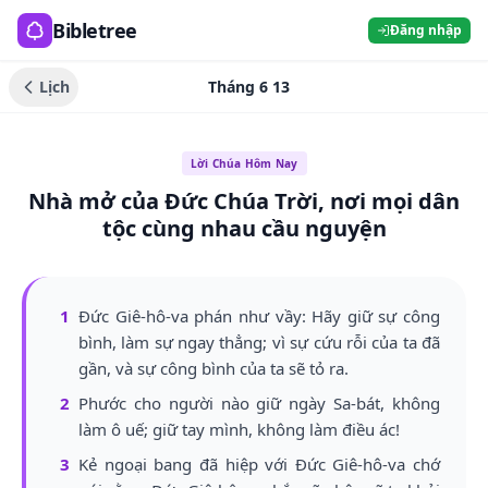
Bibletree
Đăng nhập
Lịch
Tháng 6 13
Lời Chúa Hôm Nay
Nhà mở của Đức Chúa Trời, nơi mọi dân
tộc cùng nhau cầu nguyện
1
Đức Giê-hô-va phán như vầy: Hãy giữ sự công
bình, làm sự ngay thẳng; vì sự cứu rỗi của ta đã
gần, và sự công bình của ta sẽ tỏ ra.
2
Phước cho người nào giữ ngày Sa-bát, không
làm ô uế; giữ tay mình, không làm điều ác!
3
Kẻ ngoại bang đã hiệp với Đức Giê-hô-va chớ