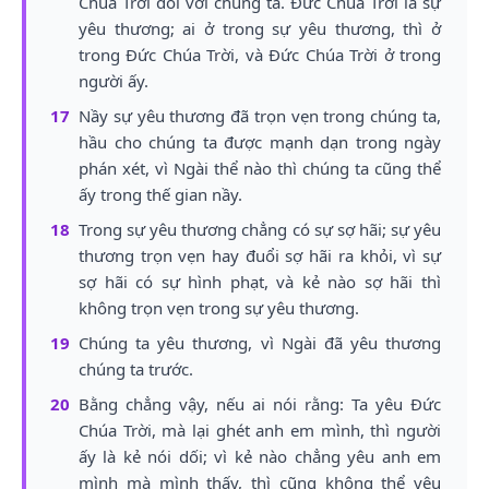
Chúa Trời đối với chúng ta. Đức Chúa Trời là sự
yêu thương; ai ở trong sự yêu thương, thì ở
trong Đức Chúa Trời, và Đức Chúa Trời ở trong
người ấy.
17
Nầy sự yêu thương đã trọn vẹn trong chúng ta,
hầu cho chúng ta được mạnh dạn trong ngày
phán xét, vì Ngài thể nào thì chúng ta cũng thể
ấy trong thế gian nầy.
18
Trong sự yêu thương chẳng có sự sợ hãi; sự yêu
thương trọn vẹn hay đuổi sợ hãi ra khỏi, vì sự
sợ hãi có sự hình phạt, và kẻ nào sợ hãi thì
không trọn vẹn trong sự yêu thương.
19
Chúng ta yêu thương, vì Ngài đã yêu thương
chúng ta trước.
20
Bằng chẳng vậy, nếu ai nói rằng: Ta yêu Đức
Chúa Trời, mà lại ghét anh em mình, thì người
ấy là kẻ nói dối; vì kẻ nào chẳng yêu anh em
mình mà mình thấy, thì cũng không thể yêu