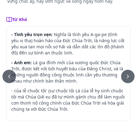
vững chắc ấy, hãy ưỡn ngực và sống ngày hôm nay.
Từ Khó
- Tình yêu trọn vẹn:
Nghĩa là tình yêu A-ga-pe (tình
yêu vị tha) hoàn hảo của Đức Chúa Trời, là năng lực cốt
yếu xua tan mọi nỗi sợ hãi và dẫn dắt các tín đồ (thánh
đồ) đến sự bình an thuộc linh.
- Anh em:
Là gia đình mới của vương quốc Đức Chúa
Trời, được kết nối bởi huyết báu của Đấng Christ, và là
những người đồng công thuộc linh cần yêu thương
nhau như chính bản thân mình.
- của lễ chuộc tội' (sự chuộc tội Là của lễ hy sinh chuộc
tội mà Chúa Giê-xu đã tự mình gánh chịu để làm nguôi
cơn thịnh nộ công chính của Đức Chúa Trời và hòa giải
chúng ta với Đức Chúa Trời.