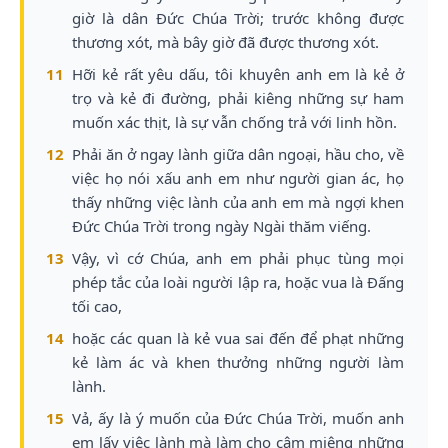
giờ là dân Đức Chúa Trời; trước không được
thương xót, mà bây giờ đã được thương xót.
11
Hỡi kẻ rất yêu dấu, tôi khuyên anh em là kẻ ở
trọ và kẻ đi đường, phải kiêng những sự ham
muốn xác thịt, là sự vẫn chống trả với linh hồn.
12
Phải ăn ở ngay lành giữa dân ngoại, hầu cho, về
việc họ nói xấu anh em như người gian ác, họ
thấy những việc lành của anh em mà ngợi khen
Đức Chúa Trời trong ngày Ngài thăm viếng.
13
Vậy, vì cớ Chúa, anh em phải phục tùng mọi
phép tắc của loài người lập ra, hoặc vua là Đấng
tối cao,
14
hoặc các quan là kẻ vua sai đến để phạt những
kẻ làm ác và khen thưởng những người làm
lành.
15
Vả, ấy là ý muốn của Đức Chúa Trời, muốn anh
em lấy việc lành mà làm cho câm miệng những