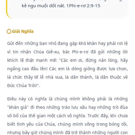
kẻ ngu muội dốt nát. 1Phi-e-rơ 2:9-15
Giải Nghĩa
Gửi đến những bạn nhỏ đang gặp khó khăn hay phải rơi lệ
vì tin nhận Chúa Giê-xu, bác Phi-e-rơ đã gửi những lời
khích lệ thật mạnh mẽ: "Các em ơi, đừng nản lòng, hãy
ngẩng cao đầu lên! Các em là dòng giống được lựa chọn,
là chức thầy tế lễ nhà vua, là dân thánh, là dân thuộc về
Đức Chúa Trời!".
Điều này có nghĩa là chúng mình không phải là những
"khán giả" đi theo những trào lưu xấu hay những trò đùa
vô bổ của thế gian một cách vô nghĩa. Trước đây, khi chưa
biết tình yêu của Chúa, chúng mình sống trong bóng tối,
nhưng bây giờ chúng mình đã trở thành những người con