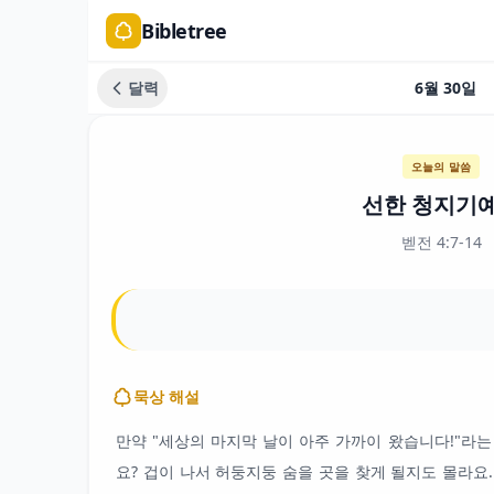
Bibletree
달력
6월 30일
오늘의 말씀
선한 청지기
벧전 4:7-14
묵상 해설
만약 "세상의 마지막 날이 아주 가까이 왔습니다!"라
요? 겁이 나서 허둥지둥 숨을 곳을 찾게 될지도 몰라요