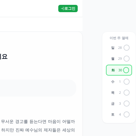
로그인
이번 주 열매
일
28
예요
월
29
화
30
수
1
목
2
금
3
토
4
는 무서운 경고를 듣는다면 마음이 어떨까
. 하지만 진짜 예수님의 제자들은 세상의