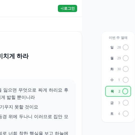
로그인
이번 주 열매
일
28
비치게 하라
월
29
화
30
수
1
을 잃으면 무엇으로 짜게 하리요 후
목
2
에게 밟힐 뿐이니라
금
3
숨기우지 못할 것이요
토
4
등경 위에 두나니 이러므로 집안 모
희로 너희 착한 행실을 보고 하늘에