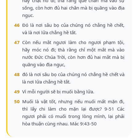
hãy chặt nó đi; thà rằng què chân mà vào sự
sống, còn hơn đủ hai chân mà bị quăng vào địa
ngục.
46
Đó là nơi sâu bọ của chúng nó chẳng hề chết,
và là nơi lửa chẳng hề tắt.
47
Còn nếu mắt ngươi làm cho ngươi phạm tội,
hãy móc nó đi; thà rằng chỉ một mắt mà vào
nước Đức Chúa Trời, còn hơn đủ hai mắt mà bị
quăng vào địa ngục,
48
đó là nơi sâu bọ của chúng nó chẳng hề chết và
là nơi lửa chẳng hề tắt.
49
Vì mỗi người sẽ bị muối bằng lửa.
50
Muối là vật tốt, nhưng nếu muối mất mặn đi,
thì lấy chi làm cho mặn lại được? 9-51 Các
ngươi phải có muối trong lòng mình, lại phải
hòa thuận cùng nhau. Mác 9:43-50