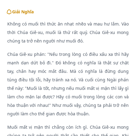
Giải Nghĩa
Không có muối thì thức ăn nhạt nhẽo và mau hư lắm. Vào
thời Chúa Giê-xu, muối là thứ rất quý. Chúa Giê-xu mong
chúng ta trở nên người như muối đó.
Chúa Giê-xu phán: "Nếu trong lòng có điều xấu xa thì hãy
mạnh dạn dứt bỏ đi." Đó không có nghĩa là thật sự chặt
tay, chân hay móc mắt đâu. Mà có nghĩa là đừng dung
túng điều tội lỗi, hãy tránh xa nó. Và cuối cùng Ngài phán
thế này: "Muối là tốt, nhưng nếu muối mất vị mặn thì lấy gì
làm cho mặn lại được? Hãy có muối trong lòng các con và
hòa thuận với nhau!" Như muối vậy, chúng ta phải trở nên
người làm cho thế gian được hòa thuận.
Muối mất vị mặn thì chẳng còn ích gì. Chúa Giê-xu mong
chúng ta trở nên người thật cần thiết cho thế gian. Khi