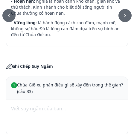
- Hoạn nạn:
nghĩa là hoàn cảnh khó khăn, gian khổ và
thử thách. Kinh Thánh cho biết đời sống người tin
Chúa thường có hoạn nạn.
- Vững lòng:
là hành động cách can đảm, mạnh mẽ,
không sợ hãi. Đó là lòng can đảm dựa trên sự bình an
đến từ Chúa Giê-xu.
Ghi Chép Suy Ngẫm
Chúa Giê-xu phán điều gì sẽ xảy đến trong thế gian? 
1
(câu 33)