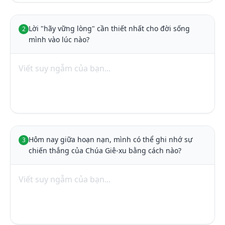
Lời "hãy vững lòng" cần thiết nhất cho đời sống 
2
mình vào lúc nào?
Hôm nay giữa hoạn nạn, mình có thể ghi nhớ sự 
3
chiến thắng của Chúa Giê-xu bằng cách nào?