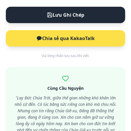
Lưu Ghi Chép
Chia sẻ qua KakaoTalk
Vui lòng nhấn lưu sau khi viết.
Cùng Cầu Nguyện
"Lạy Đức Chúa Trời, giữa thế gian những khó khăn lớn
nhỏ cứ đến. Có lúc bằng sức riêng con khó mà chịu nổi.
Nhưng con tin rằng Chúa Giê-xu, Đấng đã thắng thế
gian, đang ở cùng con. Xin cho con nắm giữ sự vững
lòng ấy cả ngày hôm nay. Xin ban cho con đức tin biết
nhớ đến sự chiến thắng của Chúa Giê-xu trước nỗi sợ