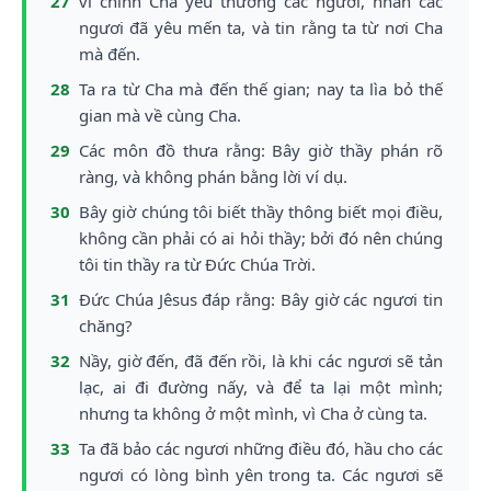
27
vì chính Cha yêu thương các ngươi, nhân các
ngươi đã yêu mến ta, và tin rằng ta từ nơi Cha
mà đến.
28
Ta ra từ Cha mà đến thế gian; nay ta lìa bỏ thế
gian mà về cùng Cha.
29
Các môn đồ thưa rằng: Bây giờ thầy phán rõ
ràng, và không phán bằng lời ví dụ.
30
Bây giờ chúng tôi biết thầy thông biết mọi điều,
không cần phải có ai hỏi thầy; bởi đó nên chúng
tôi tin thầy ra từ Đức Chúa Trời.
31
Đức Chúa Jêsus đáp rằng: Bây giờ các ngươi tin
chăng?
32
Nầy, giờ đến, đã đến rồi, là khi các ngươi sẽ tản
lạc, ai đi đường nấy, và để ta lại một mình;
nhưng ta không ở một mình, vì Cha ở cùng ta.
33
Ta đã bảo các ngươi những điều đó, hầu cho các
ngươi có lòng bình yên trong ta. Các ngươi sẽ